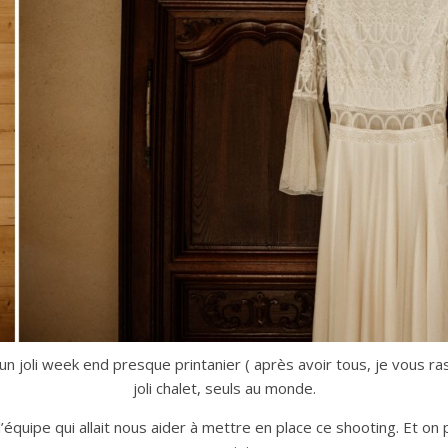
joli week end presque printanier ( après avoir tous, je vous rass
joli chalet, seuls au monde.
’équipe qui allait nous aider à mettre en place ce shooting. Et on 