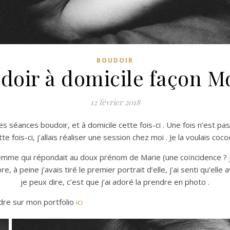
BOUDOIR
doir à domicile façon M
12 février 2018
les séances boudoir, et à domicile cette fois-ci . Une fois n’est
te fois-ci, j’allais réaliser une session chez moi . Je la voulais coc
 femme qui répondait au doux prénom de Marie (une coïncidence ? je 
 à peine j’avais tiré le premier portrait d’elle, j’ai senti qu’elle 
je peux dire, c’est que j’ai adoré la prendre en photo .
ndre sur mon portfolio
ici